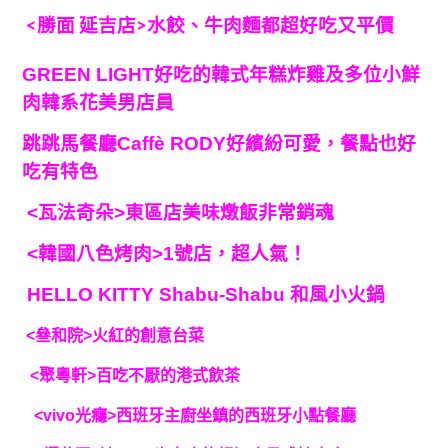
<勝面 延吉店>水餃、牛肉麵都超好吃又平價
GREEN LIGHT好吃的韓式年糕炸雞及多位小鮮
肉韓系花美男店員
跳跳馬餐廳Caffè RODY好繽紛可愛，餐點也好
吃有特色
<瓦法奇朵>東區店美味燉飯非常銷魂
<韓國八色烤肉>1號店，超人氣！
HELLO KITTY Shabu-Shabu 和風小火鍋
<叄和院>火紅的創意台菜
<聚粵軒>百吃不厭的港式飲茶
<vivo光癮>西班牙主廚坐鎮的西班牙小點餐廳