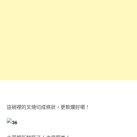
這碗裡的叉燒切成條狀，更軟爛好嚼！