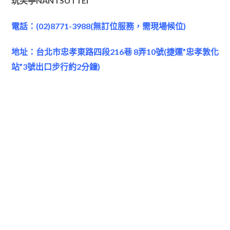
玩笑亭NANTSUTTEI
電話：(02)8771-3988(無訂位服務，需現場候位)
地址：台北市忠孝東路四段216巷 8弄10號(捷運”忠孝敦化
站”3號出口步行約2分鐘)