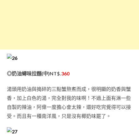
◎奶油蟳味拉麵(中)NT$.
360
湯頭用奶油與搗碎的三點蟹熬煮而成，很明顯的奶香與蟹
香，加上白色的湯，完全對我的味啊！不過上面有淋一些
自製的辣油，阿偉一度擔心會太辣，還好吃完覺得可以接
受。而且有一種南洋風，只是沒有椰奶味罷了。