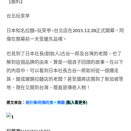
【邀約】
台北玩笑亭
日本知名拉麵<玩笑亭>台北店在
2015.12.28
正式開幕，阿
偉在開幕前一天受邀先品嚐。
也見到了日本社長(創始人)古谷一郎及台灣的老闆，也了
解到這個品牌的由來，算是一個浪子回頭的故事。在以下
的內容中，可以看到日本社長古谷一郎如何從一個爆走
族，變成連鎖拉麵店的老闆？甚至還將店開到了新加坡等
地，現在又開到台灣，簡直是傳奇人物！
原文來自：
侯升偉/阿偉的食。樂園
(點入看更多)