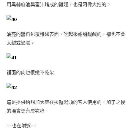
用黑蒜麻油與蜜汁烤成的雞翅，也是阿偉大推的。
油亮的醬料包覆雞翅表面，吃起來甜甜鹹鹹的，卻也不會
太鹹或過膩。
裡面的肉也很嫩不乾柴
這是提供給想加大蒜在拉麵湯頭的客人使用的，加了之後
的湯會更有層次唷~
==也在附近==