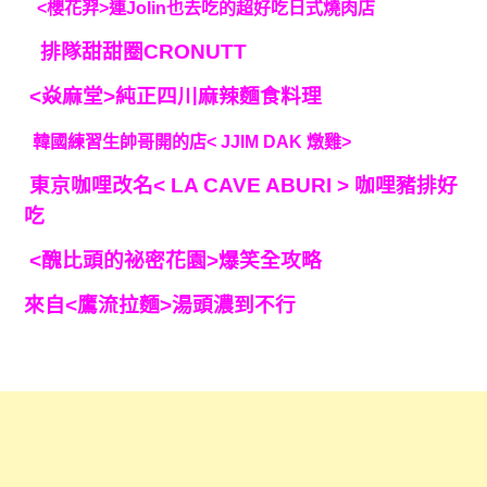
<櫻花羿>連Jolin也去吃的超好吃日式燒肉店
排隊甜甜圈CRONUTT
<焱麻堂>純正四川麻辣麵食料理
韓國練習生帥哥開的店< JJIM DAK 燉雞>
東京咖哩改名< LA CAVE ABURI > 咖哩豬排好
吃
<
醜比頭的祕密花園>爆笑全攻略
來自<鷹流拉麵>湯頭濃到不行