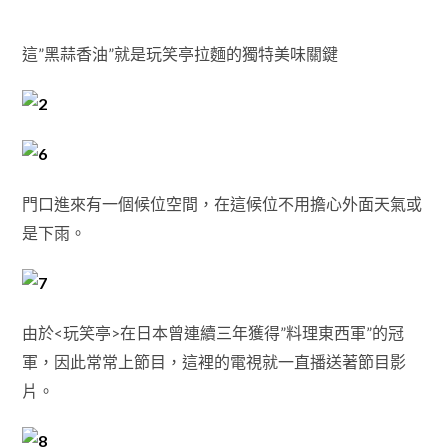
這”黑蒜香油”就是玩笑亭拉麵的獨特美味關鍵
門口進來有一個候位空間，在這候位不用擔心外面天氣或
是下雨。
由於<玩笑亭>在日本曾連續三年獲得”料理東西軍”的冠
軍，因此常常上節目，這裡的電視就一直播送著節目影
片。