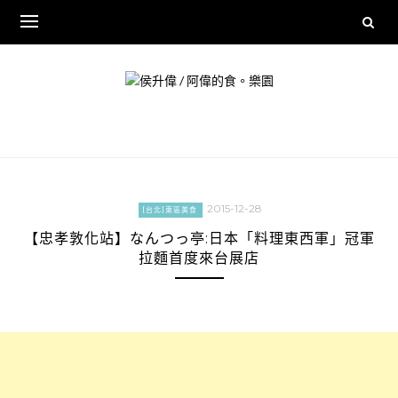
Skip
to
content
2015-12-28
[台北]東區美食
【忠孝敦化站】なんつっ亭:日本「料理東西軍」冠軍
拉麵首度來台展店